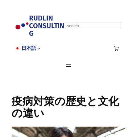
内
容
RUDLIN
を
CONSULTIN
ス
S
キ
G
e
ッ
a
プ
r
日本語
c
h
疫病対策の歴史と文化
の違い