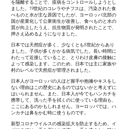
を隔離することで、疫病をコントロールしようとし
ました。19世紀のコレラやチフスは、汚染された食
べものと水が主な原因でしたが、ヨーロッパ北部の
国が産業化して公衆衛生が改善し、食べものと水の
質が向上したうえ、抗生物質が発明されたことで、
押さえ込めるようになりました。
日本では天然痘が多く、少なくとも8世紀からあり
ました。子供が多くかかる病気でした。長い時間に
わたって近接していること、とりわけ皮膚の接触に
よって感染します。このため、日本では主に家族や
村のレベルで天然痘が管理されました。
日本人がヨーロッパの人ほど握手や抱擁やキスをし
ない理由はこの歴史にあるのではないかと考えずに
はいられません。また、日本人が今でもハンカチを
携帯して、洗った手を拭くのに使っている理由も、
ここにあるのかもしれません。ヨーロッパでは、ハ
ンカチは鼻をかむ時に使うものです。
新型コロナウイルスの感染拡大を防止するため、イ