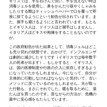
ギリスでは、手を石けんで洗い、手を洗えない時は
消毒ジェルを使用し、鼻をかんだり咳やくしゃみを
したりする際はティッシュペーパーで口を覆って即
座に捨てるようにという勧告が出されています。ま
た、握手も避けるようにと言われています。もとも
とイギリス人は、ドイツ人ほど握手はしませんし、
イタリア人ほどキスや抱擁をすることもないのです
が。
この政府勧告が出た結果として、消毒ジェルはどこ
も売り切れの状態です。おかげで、インフルエンザ
は劇的に減少したそうです（イギリスでは毎年数千
人の死者が出ます）。もしかすると、イギリス人
は、国の医療制度や行政の介入に依存しすぎるよう
になっていたかもしれません。今になって、自分が
主体的に行動しなければならないと気付いて、古い
メソッドに戻っているのかもしれません。夫が取っ
た行動も、まさにそれでした。暖を取るために、湯
たんぽを買ったのです。昔ながらの方法が、危機の
最中に安心感をもたらしています。