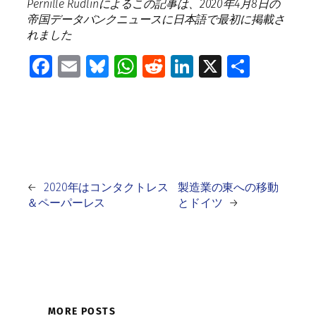
Pernille Rudlin
によるこの記事は、
2020
年
4
月
8
日の
帝国データバンクニュースに日本語で最初に掲載さ
れまし
た
Facebook
Email
Bluesky
WhatsApp
Reddit
LinkedIn
X
共
有
←
2020年はコンタクトレス
製造業の東への移動
＆ペーパーレス
とドイツ
→
MORE POSTS