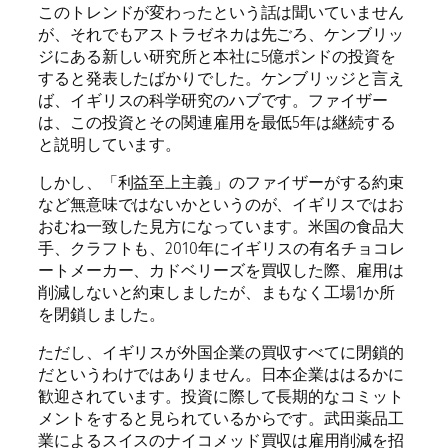
このトレンドが変わったという話は聞いていません
が、それでもアストラゼネカは先ごろ、ケンブリッ
ジにある新しい研究所と本社に5億ポンドの投資を
すると発表したばかりでした。ケンブリッジと言え
ば、イギリスの科学研究のハブです。ファイザー
は、この投資とその関連雇用を最低5年は継続する
と説明しています。
しかし、「利益至上主義」のファイザーがする約束
など無意味ではないかというのが、イギリスではお
おむね一致した見方になっています。米国の食品大
手、クラフトも、2010年にイギリスの有名チョコレ
ートメーカー、カドベリーズを買収した際、雇用は
削減しないと約束しましたが、まもなく工場1か所
を閉鎖しました。
ただし、イギリスが外国企業の買収すべてに閉鎖的
だというわけではありません。日本企業ははるかに
歓迎されています。投資に際して長期的なコミット
メントをすると見られているからです。武田薬品工
業によるスイスのナイコメッド買収は雇用削減を招