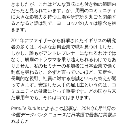
きましたが、これはどんな買収にも付き物の範囲内
だったと見られています。が、周囲のコミュニティ
に大きな影響力を持つ工場や研究所を丸ごと閉鎖す
るとなると話は別で、ヨーロッパの人々は懸念を抱
きます。
2011年にファイザーから解雇されたイギリスの研究
者の多くは、小さな新興企業で職を見つけました。
しかし、誰もがアントレプレナーになれるわけでは
なく、解雇のトラウマを乗り越えられるわけでもあ
りません。私のセミナーの参加者に日本企業で働く
利点を尋ねると、必ずと言っていいほど、安定性、
長期的な視野、社員に対する忠誠といった答えが返
ってきます。安定した大手の雇用主というのは、コ
ミュニティの健康にとって重要です。どの国から来
た雇用主でも、それは当てはまります。
Pernille Rudlin
によるこの記事は、
2014
年
6
月
11
日の
帝国データバンクニュースに日本語で最初に掲載さ
れまし
た