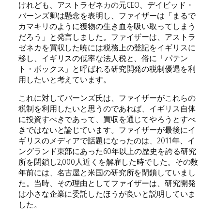
けれども、アストラゼネカの元CEO、デイビッド・
バーンズ卿は懸念を表明し、ファイザーは「まるで
カマキリのように獲物の生き血を吸い取ってしまう
だろう」と発言しました。ファイザーは、アストラ
ゼネカを買収した暁には税務上の登記をイギリスに
移し、イギリスの低率な法人税と、俗に「パテン
ト・ボックス」と呼ばれる研究開発の税制優遇を利
用したいと考えています。
これに対してバーンズ氏は、ファイザーがこれらの
税制を利用したいと思うのであれば、イギリス自体
に投資すべきであって、買収を通じてやろうとすべ
きではないと論じています。ファイザーが最後にイ
ギリスのメディアで話題になったのは、2011年、イ
ングランド東部にあった60年以上の歴史を誇る研究
所を閉鎖し2,000人近くを解雇した時でした。その数
年前には、名古屋と米国の研究所を閉鎖していまし
た。当時、その理由としてファイザーは、研究開発
は小さな企業に委託したほうが良いと説明していま
した。