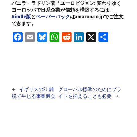
パニラ・ラドリン著「ユーロビジョン:
変わりゆく
ヨーロッパで日系企業が信頼を構築するには」
Kindle
版
と
ペーパーバック
はamazon.co.jp
でご注文
できます。
Facebook
Email
Bluesky
WhatsApp
Reddit
LinkedIn
X
共
有
←
イギリスのEU離
グローバル標準のためにプラ
脱で生じる事業機会
イドを抑えることも必要
→