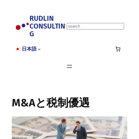
内
容
RUDLIN
を
CONSULTIN
ス
S
キ
G
e
ッ
a
プ
r
日本語
c
h
M&Aと税制優遇