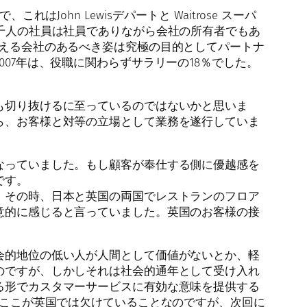
れはJohn Lewisデパートと Waitrose スーパ
千人の社員は社員でありながら会社の所有者でもあ
isの考える会社のあるべき姿は究極の目的としてパートナ
07年は、役職に関わらずサラリーの18％でした。
も切り抜けるに至っているのではないかと思いま
ら、お客様と対等の立場として業務を遂行していま
なっていました。もし顧客が奉仕する側に優越感を
です。
。その時、日本と英国の両国でレストランのフロア
意的に感じると言っていました。英国のお客様の接
会的地位の低い人が人間として価値がないとか、軽
のですが、しかしそれは社会的通年として受け入れ
る形でカスタマーサービスに有効な意味を提供する
。ここが英国では欠けていることなのですが、次回に