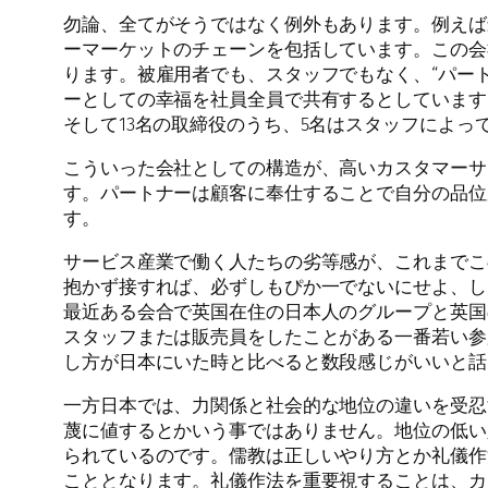
勿論、全てがそうではなく例外もあります。例えば最もよく知られ
ーマーケットのチェーンを包括しています。この会
ります。被雇用者でも、スタッフでもなく、“パートナー
ーとしての幸福を社員全員で共有するとしています。
そして13名の取締役のうち、5名はスタッフによっ
こういった会社としての構造が、高いカスタマーサ
す。パートナーは顧客に奉仕することで自分の品位
す。
サービス産業で働く人たちの劣等感が、これまでこ
抱かず接すれば、必ずしもぴか一でないにせよ、し
最近ある会合で英国在住の日本人のグループと英国
スタッフまたは販売員をしたことがある一番若い参
し方が日本にいた時と比べると数段感じがいいと話
一方日本では、力関係と社会的な地位の違いを受忍
蔑に値するとかいう事ではありません。地位の低い
られているのです。儒教は正しいやり方とか礼儀作
こととなります。礼儀作法を重要視することは、カ