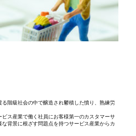
渡る階級社会の中で醸造され鬱積した憤り、熟練労
ービス産業で働く社員にお客様第一のカスタマーサ
様な背景に根ざす問題点を持つサービス産業からカ