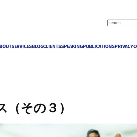
S
e
a
r
BOUT
SERVICES
BLOG
CLIENTS
SPEAKING
PUBLICATIONS
PRIVACY
C
c
h
ス（その３）