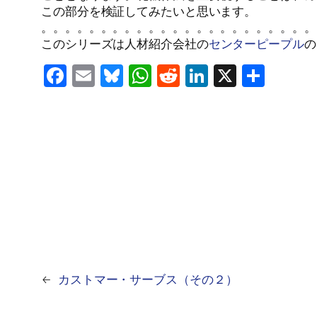
この部分を検証してみたいと思います。
。。。。。。。。。。。。。。。。。。。。。。。
このシリーズは人材紹介会社の
センターピープル
の
Facebook
Email
Bluesky
WhatsApp
Reddit
LinkedIn
X
共
有
←
カストマー・サーブス（その２）