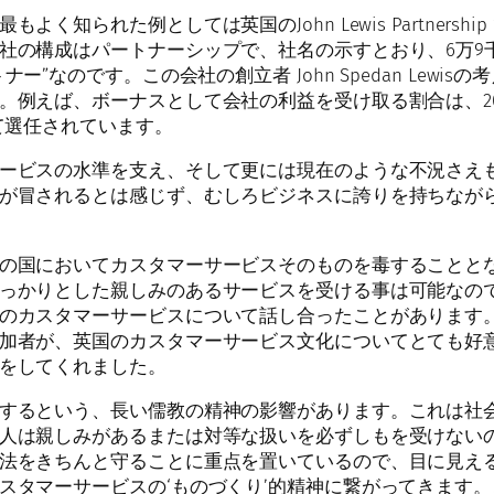
た例としては英国のJohn Lewis Partnership で、こ
社の構成はパートナーシップで、社名の示すとおり、6万9
”なのです。この会社の創立者 John Spedan Lew
例えば、ボーナスとして会社の利益を受け取る割合は、20
て選任されています。
ービスの水準を支え、そして更には現在のような不況さえ
が冒されるとは感じず、むしろビジネスに誇りを持ちなが
の国においてカスタマーサービスそのものを毒することと
っかりとした親しみのあるサービスを受ける事は可能なの
のカスタマーサービスについて話し合ったことがあります
加者が、英国のカスタマーサービス文化についてとても好
をしてくれました。
するという、長い儒教の精神の影響があります。これは社
人は親しみがあるまたは対等な扱いを必ずしもを受けない
法をきちんと守ることに重点を置いているので、目に見え
スタマーサービスの‘ものづくり’的精神に繋がってきます