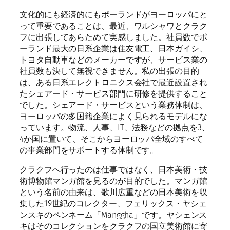
文化的にも経済的にもポーランドがヨーロッパにと
って重要であることは、最近、ワルシャワとクラク
フに出張してあらためて実感しました。社員数でポ
ーランド最大の日系企業は住友電工、日本ガイシ、
トヨタ自動車などのメーカーですが、サービス業の
社員数も決して無視できません。私の出張の目的
は、ある日系エレクトロニクス会社で最近設置され
たシェアード・サービス部門に研修を提供すること
でした。シェアード・サービスという業務体制は、
ヨーロッパの多国籍企業によく見られるモデルにな
っています。物流、人事、IT、法務などの拠点を3、
4か国に置いて、そこからヨーロッパ全域のすべて
の事業部門をサポートする体制です。
クラクフへ行ったのは仕事ではなく、日本美術・技
術博物館マンガ館を見るのが目的でした。マンガ館
という名前の由来は、歌川広重などの日本美術を収
集した19世紀のコレクター、フェリックス・ヤシェ
ンスキのペンネーム「Manggha」です。ヤシェンス
キはそのコレクションをクラクフの国立美術館に寄