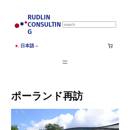
内
容
RUDLIN
を
CONSULTIN
ス
S
キ
G
e
ッ
a
プ
r
日本語
c
h
ポーランド再訪