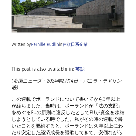
Written by
Pernille Rudlin
in
在欧日系企業
This post is also available in:
英語
(帝国ニューズ・2024年2月14日・パニラ・ラドリン
著)
この連載でポーランドについて書いてから3年以上
が経ちました。当時は、ポーランドが「法の支配」
をめぐるEUの原則に違反したとしてEUが資金を凍結
しようとしている時でした。私がその時の連載で書
いたことを要約すると、ポーランドは30年以上にわ
たり安定した経済成長を謳歌してきて、安価ながら