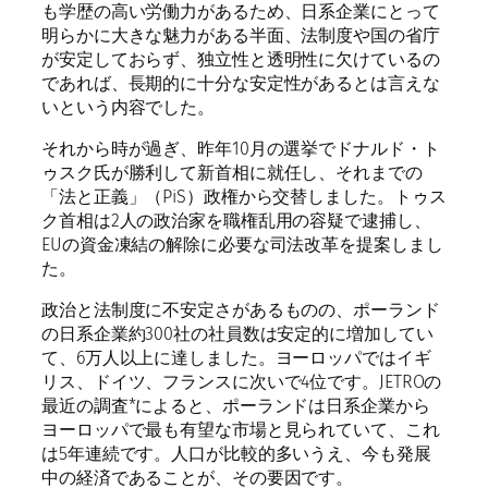
も学歴の高い労働力があるため、日系企業にとって
明らかに大きな魅力がある半面、法制度や国の省庁
が安定しておらず、独立性と透明性に欠けているの
であれば、長期的に十分な安定性があるとは言えな
いという内容でした。
それから時が過ぎ、昨年10月の選挙でドナルド・ト
ゥスク氏が勝利して新首相に就任し、それまでの
「法と正義」（PiS）政権から交替しました。トゥス
ク首相は2人の政治家を職権乱用の容疑で逮捕し、
EUの資金凍結の解除に必要な司法改革を提案しまし
た。
政治と法制度に不安定さがあるものの、ポーランド
の日系企業約300社の社員数は安定的に増加してい
て、6万人以上に達しました。ヨーロッパではイギ
リス、ドイツ、フランスに次いで4位です。JETROの
最近の調査*によると、ポーランドは日系企業から
ヨーロッパで最も有望な市場と見られていて、これ
は5年連続です。人口が比較的多いうえ、今も発展
中の経済であることが、その要因です。