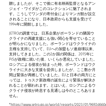
贈しましたが、そこで後に有名映画監督となるアン
ジェイ・ワイダがこのコレクションに魅了されま
す。こうしてワンダの寄付金によりマンガ館が設立
されることになり、日本政府からも支援を受けて
1994年に開館しました。
JETROの調査では、日系企業がポーランドの隣国ウ
クライナの再建支援にも強い関心を寄せていること
が明らかになりました。ポーランドはウクライナの
主権を支持していて、EUへの加盟もソ連崩壊以来、
支持してきました。この2か国の関係は、2015年に
PiSが政権に就いた後、いくらか悪化していました。
ロシアによる侵攻が始まった時、ポーランドはウク
ライナに大きな支援を提供しましたが、ここ数か月
間は緊張が再燃していました。EUと日本の両方にと
っては、トゥスク新政権の誕生により緊張が解決さ
れることが願われます。とはいえ、ロシアによるウ
クライナ侵攻が終息する見通しは今のところありま
せん。
*https://www.jetro.go.jp/world/reports/2023/01/9692d660