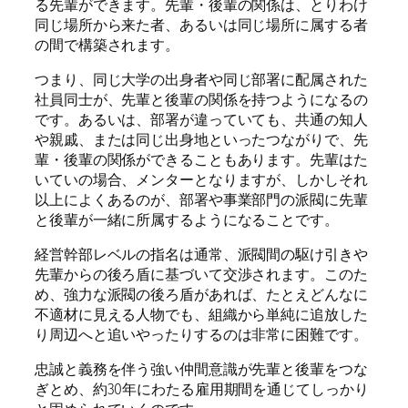
る先輩ができます。先輩・後輩の関係は、とりわけ
同じ場所から来た者、あるいは同じ場所に属する者
の間で構築されます。
つまり、同じ大学の出身者や同じ部署に配属された
社員同士が、先輩と後輩の関係を持つようになるの
です。あるいは、部署が違っていても、共通の知人
や親戚、または同じ出身地といったつながりで、先
輩・後輩の関係ができることもあります。先輩はた
いていの場合、メンターとなりますが、しかしそれ
以上によくあるのが、部署や事業部門の派閥に先輩
と後輩が一緒に所属するようになることです。
経営幹部レベルの指名は通常、派閥間の駆け引きや
先輩からの後ろ盾に基づいて交渉されます。このた
め、強力な派閥の後ろ盾があれば、たとえどんなに
不適材に見える人物でも、組織から単純に追放した
り周辺へと追いやったりするのは非常に困難です。
忠誠と義務を伴う強い仲間意識が先輩と後輩をつな
ぎとめ、約30年にわたる雇用期間を通じてしっかり