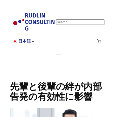
内
容
RUDLIN
を
CONSULTIN
ス
S
キ
G
e
ッ
a
プ
r
日本語
c
h
先輩と後輩の絆が内部
告発の有効性に影響