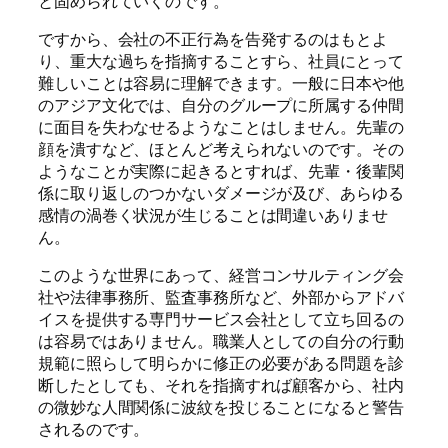
と固められていくのです。
ですから、会社の不正行為を告発するのはもとよ
り、重大な過ちを指摘することすら、社員にとって
難しいことは容易に理解できます。一般に日本や他
のアジア文化では、自分のグループに所属する仲間
に面目を失わなせるようなことはしません。先輩の
顔を潰すなど、ほとんど考えられないのです。その
ようなことが実際に起きるとすれば、先輩・後輩関
係に取り返しのつかないダメージが及び、あらゆる
感情の渦巻く状況が生じることは間違いありませ
ん。
このような世界にあって、経営コンサルティング会
社や法律事務所、監査事務所など、外部からアドバ
イスを提供する専門サービス会社として立ち回るの
は容易ではありません。職業人としての自分の行動
規範に照らして明らかに修正の必要がある問題を診
断したとしても、それを指摘すれば顧客から、社内
の微妙な人間関係に波紋を投じることになると警告
されるのです。