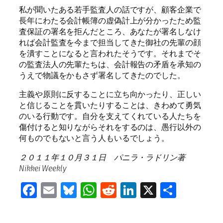
私が聞いたある若手監査人の話ですが、顧客企業で
長年にわたる会計帳簿の虚偽計上が分かったため監
査保証の署名を拒んだところ、あなたが署名しなけ
れば会計監査を今まで担当してきた御社の先輩の顔
を潰すことになると言われたそうです。それまでそ
の監査法人の先輩たちは、会計報告の矛盾を承知の
うえで物議をかもさず署名してきたのでした。
主義や原則に反することに立ち向かったり、正しい
と信じることを貫いたりすることは、きわめて勇気
のいる行動です。自分を支えてくれている人たちを
傷付けると知りながらそれをするのは、愚行以外の
何ものでもないと言う人もいるでしょう。
２０１１年１０月３１日 パニラ・ラドリン著
Nikkei Weekly
Facebook
Email
Bluesky
WhatsApp
Reddit
LinkedIn
X
共
有