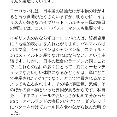
りんを製造しています。
ヨーロッパには、日本製の醤油だけが本物の味がす
ると言う食通がたくさんいますが、明らかに、イギ
リス人が好きなハイブリッド・カルチャー風の毎日
の料理では、コスト・パフォーマンスも重要です。
イギリス人のみならずヨーロッパの人は、貿易協定
に「地理的表示」を入れたがります。パルマハムは
パルマ産、シャンペンはシャンペン産、スティルト
ンはスティルトン産でなければならない、という主
張です。しかし、日本の屋台のラーメンと同じこと
で、これらの品目の多くにとって、真にオーセンテ
ィックなおいしい体験になるかどうかは、単にどこ
で生産されたかだけでなく、どこで消費されるかに
よっても左右されます。その場の雰囲気、気候、そ
のほかの食べ物といった要因があるからです。私自
身、「ギネス」ビールのおいしさが初めて分かった
のは、アイルランドの海辺のパブでソーダブレッド
にバターを付けてムール貝を食べながら飲んだ時で
した。