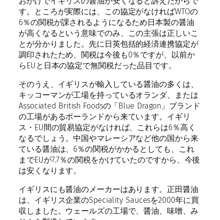
おかげでイギリスの醤油が安くなると訴えたからで
す。ところが実際には、この協定がなければWTOの
6％の関税が課されるようになるため日本製の醤油
が高くなるという意味でのみ、この主張は正しいこ
とが分かりました。先に日英包括的経済連携協定が
調印されたため、関税は今後も0％ですが、以前か
らEUと日本の協定で無関税だった品目です。
そのうえ、イギリスが輸入している醤油の多くは、
キッコーマンが工場を持っているオランダ、または
Associated British Foodsの「Blue Dragon」ブランド
の工場があるポーランドから来ています。イギリ
ス・EU間の貿易協定がなければ、これらは6％高く
なるでしょう。中国やマレーシアなど他の国から来
ている醤油は、6％の関税がかかるとしても、これ
までEUが7.7％の関税をかけていたのですから、今後
は安くなります。
イギリスにも醤油のメーカーはあります。正田醤油
は、イギリス企業のSpeciality Saucesを2000年に買
収しました。ウェールズの工場で、醤油、味噌、み