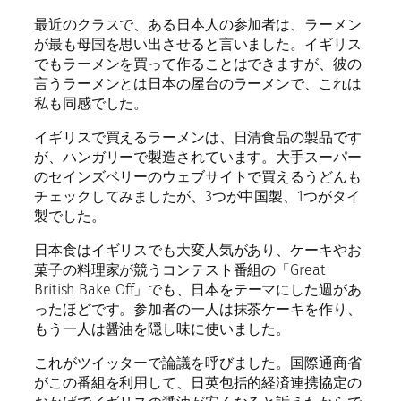
最近のクラスで、ある日本人の参加者は、ラーメン
が最も母国を思い出させると言いました。イギリス
でもラーメンを買って作ることはできますが、彼の
言うラーメンとは日本の屋台のラーメンで、これは
私も同感でした。
イギリスで買えるラーメンは、日清食品の製品です
が、ハンガリーで製造されています。大手スーパー
のセインズベリーのウェブサイトで買えるうどんも
チェックしてみましたが、3つが中国製、1つがタイ
製でした。
日本食はイギリスでも大変人気があり、ケーキやお
菓子の料理家が競うコンテスト番組の「Great
British Bake Off」でも、日本をテーマにした週があ
ったほどです。参加者の一人は抹茶ケーキを作り、
もう一人は醤油を隠し味に使いました。
これがツイッターで論議を呼びました。国際通商省
がこの番組を利用して、日英包括的経済連携協定の