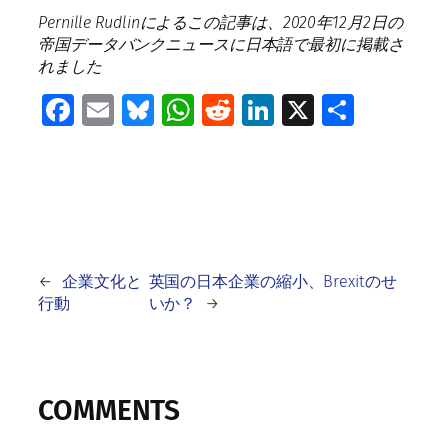
Pernille Rudlin
によるこの記事は、
2020
年
12
月
2
日の
帝国データバンクニュースに日本語で最初に掲載さ
れまし
た
Facebook
Email
Bluesky
WhatsApp
Reddit
LinkedIn
X
共
有
←
企業文化と
英国の日本企業の縮小、Brexitのせ
行動
いか？
→
COMMENTS