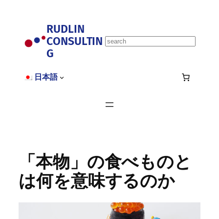
内
容
RUDLIN
を
CONSULTIN
ス
S
キ
G
e
ッ
a
プ
r
日本語
c
h
「本物」の食べものと
は何を意味するのか