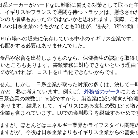
日系メーカーがハードなEU離脱に備える対策として取った
、イギリスやフランスで通関を待つトラックは、懸念され
ンの再構成もあったのではないかと思われます。実際、これは
スの日系企業のうち少なくとも30社が、過去2、3年の間
、EU市場への販売に依存している中小のイギリス企業です。
心配をする必要はありませんでした。
食品や家畜を出荷しようものなら、保健衛生の認証を取得
ないところもあります。書類業務に対応できないという理由
ものがなければ、コストを正当化できないからです。
せん。しかし、日系企業が取った対策の多くは、決して一
いかと、私は考えています。例えば、
外務省のデータ
による
スの日系企業の総数は11％減ですから、製造業に減少傾向が
あります。結果として、イギリスにある支社の数は31％増
企業も含まれています。EUでの金融取引を継続するためで
ますが、ほとんどはエネルギー業界かライフスタイル関連
ますがが、今後は日系企業よりもイギリス企業からの需要