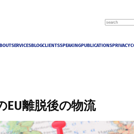
S
e
a
r
BOUT
SERVICES
BLOG
CLIENTS
SPEAKING
PUBLICATIONS
PRIVACY
C
c
h
のEU離脱後の物流