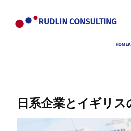
内
容
を
RUDLIN CONSULTING
ス
キ
ッ
HOME
A
プ
日系企業とイギリス