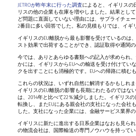
JETROが昨年末に行った調査
によると、イギリスの
リスの他の企業も在庫を増やしました。結果として
ど問題に直面していない理由には、サプライチェー
2番目に多い回答でした。私の見積もりでは、イギリ
イギリスのEU離脱から最も影響を受けているのは
スト効果で出荷することができ、認証取得や通関の
今では、ありとあらゆる書類への記入が求められ、
かには、イギリスからEUへの輸送を受け付けてい
クを出すことにも消極的です。EUへの帰路に積む
これらの状況は、いずれ自然に解消するかもしれま
イギリスのEU離脱の影響も長期にわたるのではな
は、2014年と比べて22％減少しました。イギリ
転換し、またEUにある親会社の支社になった会社も
した。支社になった企業には、金融サービス業界の
イギリスに新たに進出する日系企業はなおも見られ
の物流会社は、国際輸送の専門ノウハウを持ってい