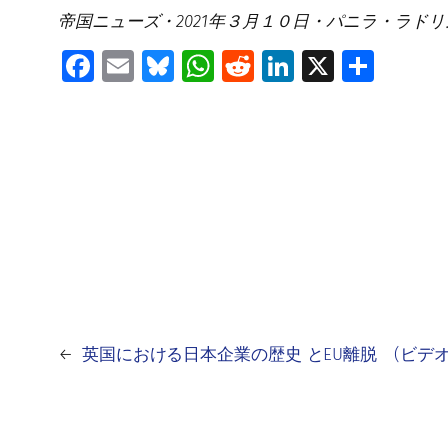
帝国ニューズ・2021年３月１０日・パニラ・ラドリ
Facebook
Email
Bluesky
WhatsApp
Reddit
LinkedIn
X
共
有
←
英国における日本企業の歴史 とEU離脱 (ビデ