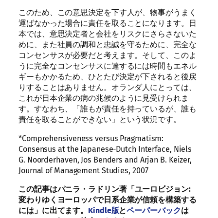
このため、この意思決定を下す人が、物事がうまく
運ばなかった場合に責任を取ることになります。日
本では、意思決定者と会社をリスクにさらさないた
めに、また社員の調和と忠誠を守るために、完全な
コンセンサスが必要だと考えます。そして、このよ
うに完全なコンセンサスに達するには時間もエネル
ギーもかかるため、ひとたび決定が下されると後戻
りすることはありません。オランダ人にとっては、
これが日本企業の病の兆候のように見受けられま
す。すなわち、「誰もが責任を持っているが、誰も
責任を取ることができない」という状況です。
*Comprehensiveness versus Pragmatism:
Consensus at the Japanese-Dutch Interface, Niels
G. Noorderhaven, Jos Benders and Arjan B. Keizer,
Journal of Management Studies, 2007
この記事はパニラ・ラドリン著「
ユーロビジョン:
変わりゆくヨーロッパで日系企業が信頼を構築する
には」に出てます。
Kindle版
と
ペーパーバック
は