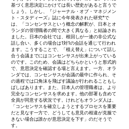
基づく意思決定にかけては長い歴史があると言うで
しょう。しかし、『ジャーナル・オブ・マネジメン
ト・スタディーズ』誌に今年発表された研究
*
で
は、「コンセンサスという概念の解釈が、日本とオ
ランダの管理職者の間で大きく異なる」と結論され
ました。日本の会社では、根回しが一連の非公式な
話し合い、多くの場合は
1
対
1
の会話を通じて行われ
ます。こうすることで、「植え替え」について話し
合う会議までにはコンセンサスが出来上がっている
のです。このため、会議はどちらかというと形式的
で、意思決定を確認する場と言えます。一方、オラ
ンダでは、コンセンサスが会議の最中に作られ、そ
の過程では口角沫を飛ばす議論が行われることもし
ばしばあります。また、日本人の管理職者は、より
完全なコンセンサスを求めます。他の部署も含めて
全員が同意する状況です。けれどもオランダ人は、
「コンセンサスを確立しようとするプロセスを重要
だと見なす一方で、どうしても意見の相違が克服で
きない場合は誰かが意思決定を下す」のだそうで
す。