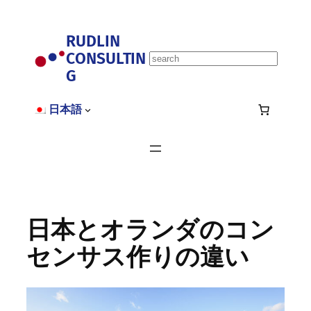
内
容
RUDLIN
を
CONSULTIN
ス
S
キ
G
e
ッ
a
プ
r
日本語
c
h
日本とオランダのコン
センサス作りの違い